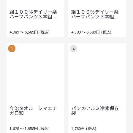
綿１００％デイリー楽
綿１００％デイリー楽
ハーフパンツ３本組...
ハーフパンツ３本組...
4,389
～
6,589
円
(税込)
4,389
～
6,589
円
(税込)
3
4
今治タオル シマエナ
パンのアルミ冷凍保存
ガ日和
袋
1,628
～
1,958
円
(税込)
1,760
円
(税込)