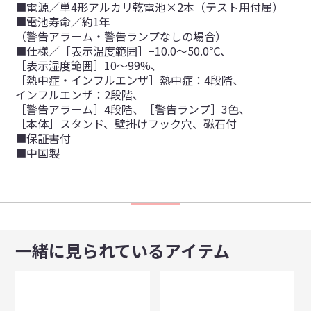
■電源／単4形アルカリ乾電池×2本（テスト用付属）
■電池寿命／約1年
（警告アラーム・警告ランプなしの場合）
■仕様／［表示温度範囲］−10.0～50.0℃、
［表示湿度範囲］10～99%、
［熱中症・インフルエンザ］熱中症：4段階、
インフルエンザ：2段階、
［警告アラーム］4段階、［警告ランプ］3色、
［本体］スタンド、壁掛けフック穴、磁石付
■保証書付
■中国製
一緒に見られているアイテム