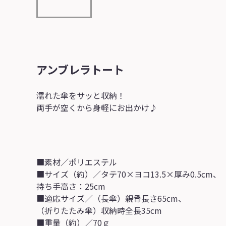
アンブレラトート
濡れた傘をサッと収納！
両手が空くから身軽にお出かけ♪
■素材／ポリエステル
■サイズ（約）／タテ70×ヨコ13.5×厚み0.5cm、
持ち手高さ：25cm
■適応サイズ／（長傘）親骨長さ65cm、
（折りたたみ傘）収納時全長35cm
■重量（約）／70ｇ