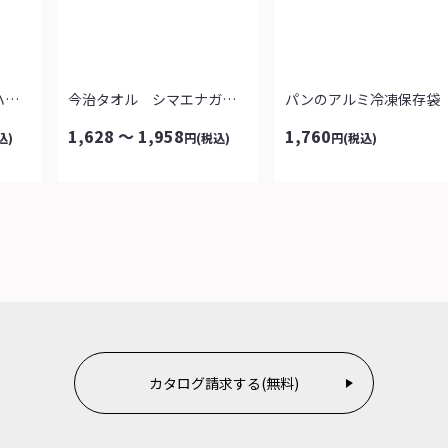
綿１００％デイリー楽ハーフパンツ３本組...
今治タオル シマエナガ日和
パンのアルミ冷凍保存袋
1,628 ～ 1,958
1,760
込)
円
(税込)
円
(税込)
カタログ請求する(無料)