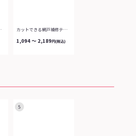
ダータオル
カットできる網戸補修テープ
1,094 ～ 2,189
円
(税込)
5