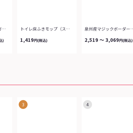
今治タオル シマエナガ日和
トイレ床ふきモップ（スペア付）
泉州産マジックボー
1,419
2,519 ～ 3,069
込)
円
(税込)
円
(税込)
3
4