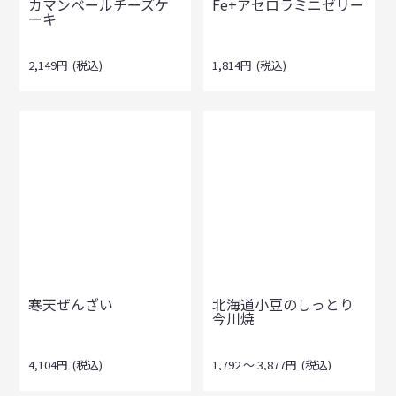
カマンベールチーズケ
Fe+アセロラミニゼリー
ーキ
2,149
円
(税込)
1,814
円
(税込)
寒天ぜんざい
北海道小豆のしっとり
今川焼
4,104
円
(税込)
1,792
～
3,877
円
(税込)