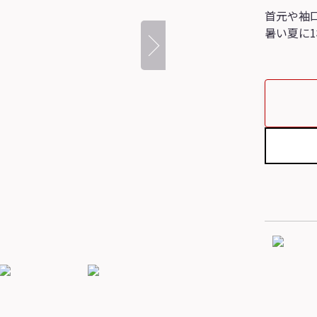
首元や袖
暑い夏に