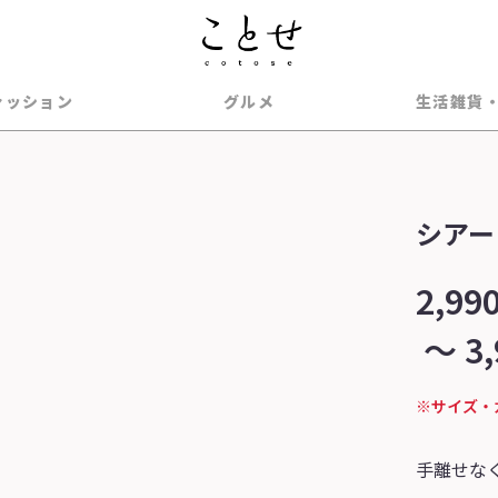
ァッション
グルメ
生活雑貨
シアー
2,99
～
3
※サイズ・
手離せな