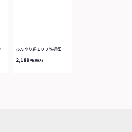
ツ
ひんやり綿１００％裾釦使いチュニック
2,189
円
(税込)