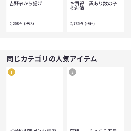
吉野家から揚げ
お買得 訳あり数の子
松前漬
2,268
円
(税込)
2,786
円
(税込)
同じカテゴリの人気アイテム
1
2
＜予約限定品＞北海道
陳建一 ふっくら五目