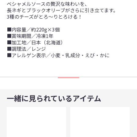
ベシャメルソースの贅沢な味わいを、
長ネギとブラックオリーブがさらに引き立てます。
3種のチーズがとろ～りとろける！
■内容量／約220g×3個
■賞味期間／冷凍1年
■加工地／日本（北海道）
■調理法／レンジ
■アレルゲン表示／小麦・乳成分・えび・かに
一緒に見られているアイテム