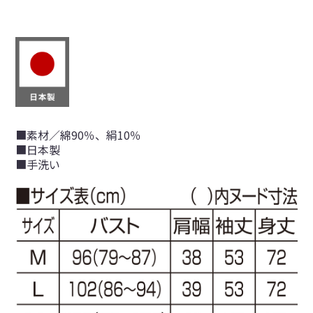
■素材／綿90％、絹10％
■日本製
■手洗い