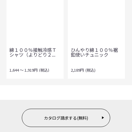
綿１００％接触冷感Ｔ
ひんやり綿１００％裾
シャツ（よりどり２...
釦使いチュニック
1,644
～
1,919
円
(税込)
2,189
円
(税込)
カタログ請求する(無料)