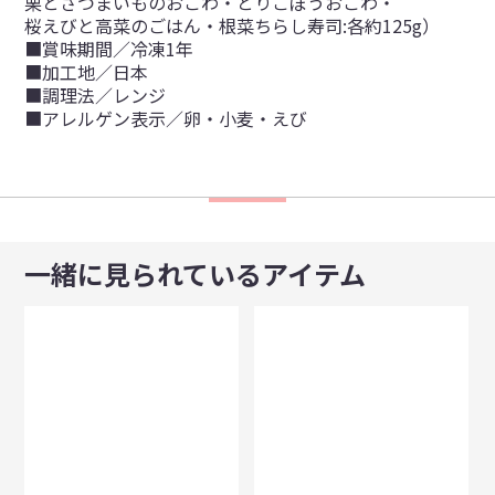
栗とさつまいものおこわ・とりごぼうおこわ・
桜えびと高菜のごはん・根菜ちらし寿司:各約125g）
■賞味期間／冷凍1年
■加工地／日本
■調理法／レンジ
■アレルゲン表示／卵・小麦・えび
一緒に見られているアイテム