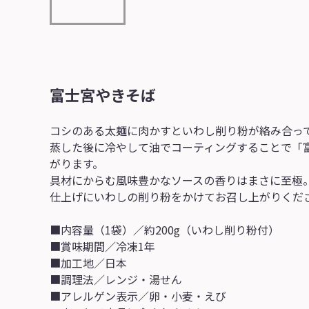
富士宮やきそば
コシのある太麺に肉かすといわし削り粉が絡み合っ
蒸した後に冷やして油でコーティングすることで「
がります。
具材にからむ風味豊かなソースの香りはまさに至極
仕上げにいわしの削り粉をかけてお召し上がりくだ
■内容量（1袋）／約200g（いわし削り粉付）
■賞味期間／冷凍1年
■加工地／日本
■調理法／レンジ・湯せん
■アレルゲン表示／卵・小麦・えび