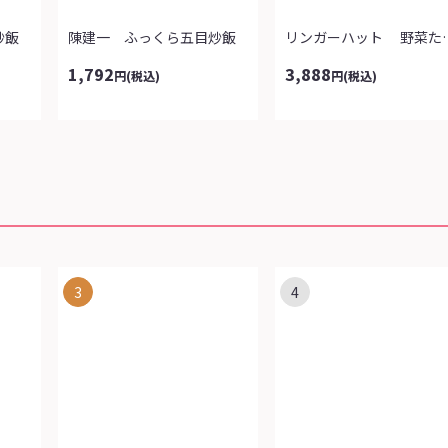
炒飯
陳建一 ふっくら五目炒飯
リンガーハット 野
1,792
3,888
円
(税込)
円
(税込)
3
4