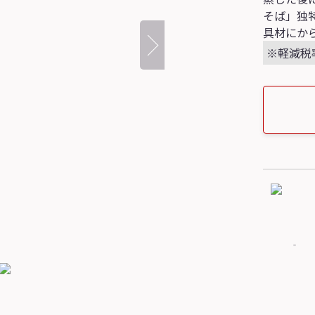
そば」独
具材にか
※軽減税
‐