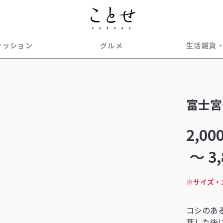
ァッション
グルメ
生活雑貨
富士宮
2,00
～
3
※サイズ・
コシのあ
蒸した後