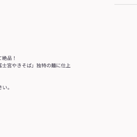
て絶品！
富士宮やきそば」独特の麺に仕上
。
さい。