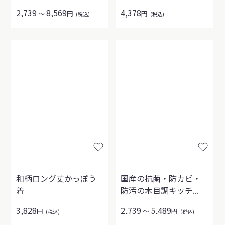
2,739
8,569
4,378
～
円
円
(税込)
(税込)
和柄ロング丈かっぽう
国産の抗菌・防カビ・
着
防汚の木目調キッチ...
3,828
2,739
5,489
円
～
円
(税込)
(税込)