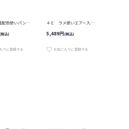
５Ｅ 軽量配色使いパンプス
４Ｅ ラメ使いエアー入りスニーカー
5,489
円
(税込)
(税込)
入りに登録する
お気に入りに登録する