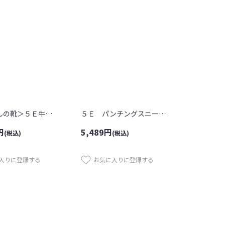
＜高井さんの靴＞５Ｅ牛革クロスデザイン...
５Ｅ パンチングスニーカー
円
5,489
円
(税込)
(税込)
入りに登録する
お気に入りに登録する