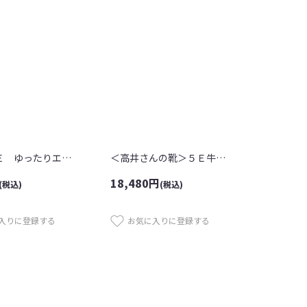
感謝／４Ｅ ゆったりエコファーサンダル
＜高井さんの靴＞５Ｅ牛革切替ショートブ...
18,480
円
(税込)
(税込)
入りに登録する
お気に入りに登録する