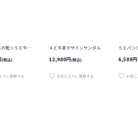
＜高井さんの靴＞５Ｅ牛革センターシーム...
４Ｅ牛革デザインサンダル
５Ｅパン
円
12,980
円
6,589
円
(税込)
(税込)
入りに登録する
お気に入りに登録する
お気に