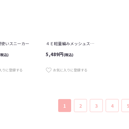
材使いスニーカー
４Ｅ軽量編みメッシュスリッポン
5,489
円
(税込)
(税込)
入りに登録する
お気に入りに登録する
1
2
3
4