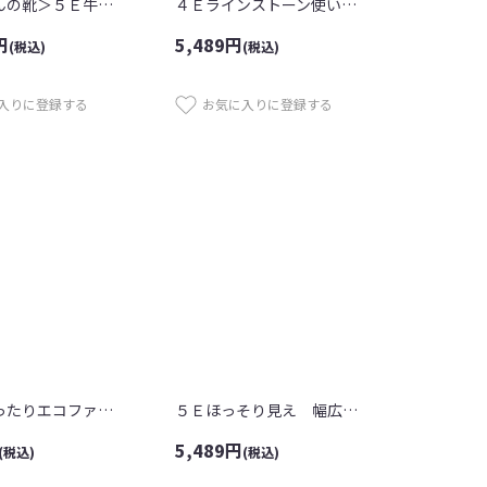
＜高井さんの靴＞５Ｅ牛革ウォーキングシ...
４Ｅラインストーン使いスニーカー
円
5,489
円
(税込)
(税込)
入りに登録する
お気に入りに登録する
４Ｅ ゆったりエコファーサンダル
５Ｅほっそり見え 幅広シューズ
5,489
円
(税込)
(税込)