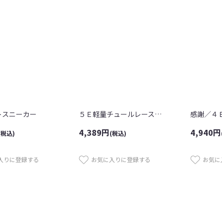
トスニーカー
５Ｅ軽量チュールレースパンプス
4,389
円
4,940
円
(税込)
(税込)
入りに登録する
お気に入りに登録する
お気に