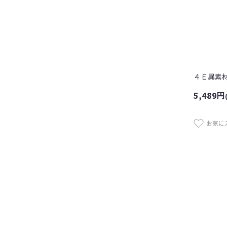
４Ｅ異素
5,489
円
お気に