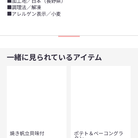
■加工地／日本（長野県）
■調理法／解凍
■アレルゲン表示／小麦
一緒に見られているアイテム
焼き帆立貝味付
ポテト＆ベーコングラ