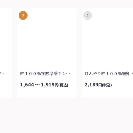
3
4
ダブルフェイスゴム使い涼感パンツ
綿１００％接触冷感Ｔシャツ（よりどり２...
ひんやり綿１００％裾釦
1,644 ～ 1,919
2,189
円
(税込)
円
(税込)