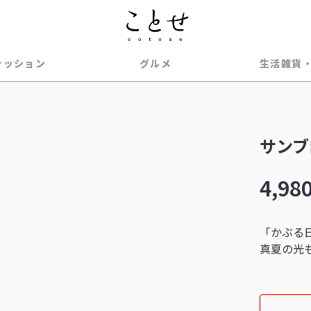
ァッション
グルメ
生活雑貨
サンブ
4,98
「かぶる
真夏の光