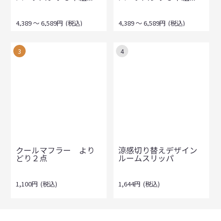
4,389
～
6,589
円
(税込)
4,389
～
6,589
円
(税込)
3
4
クールマフラー より
涼感切り替えデザイン
どり２点
ルームスリッパ
1,100
円
(税込)
1,644
円
(税込)