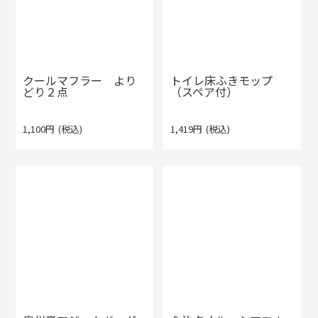
クールマフラー より
トイレ床ふきモップ
どり２点
（スペア付）
1,100
円
(税込)
1,419
円
(税込)