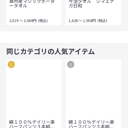
泉州産マジックボーダ
今治タオル シマエナ
ータオル
ガ日和
2,519
～
3,069
円
(税込)
1,628
～
1,958
円
(税込)
同じカテゴリの人気アイテム
1
2
綿１００％デイリー楽
綿１００％デイリー楽
ハーフパンツ３本組...
ハーフパンツ３本組...