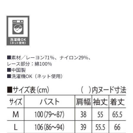
■素材／レーヨン71％、ナイロン29％、
レース部分：綿100％
■中国製
■洗濯機OK（ネット使用）