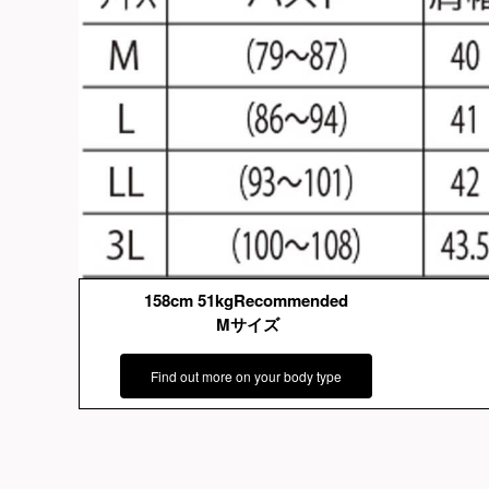
158cm 51kgRecommended
Mサイズ
Find out more on your body type