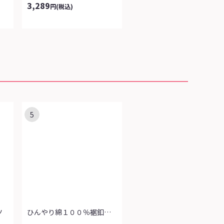
3,289
円
(税込)
5
ツ
ひんやり綿１００％裾釦使いチュニック