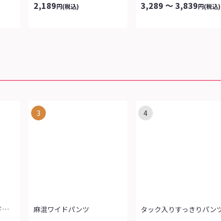
2,189
3,289 ～ 3,839
円
(税込)
円
(税込)
3
4
スタイリッシュボディドライセミワイドパ...
麻混ワイドパンツ
タック入りすっきりパン