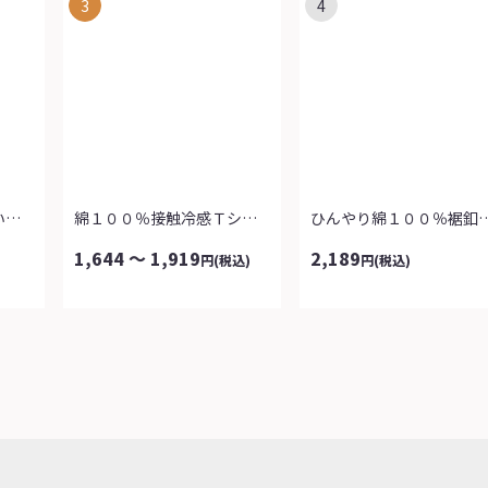
3
4
ダブルフェイスゴム使い涼感パンツ
綿１００％接触冷感Ｔシャツ（よりどり２...
ひんやり綿１００％裾釦
1,644 ～ 1,919
2,189
円
(税込)
円
(税込)