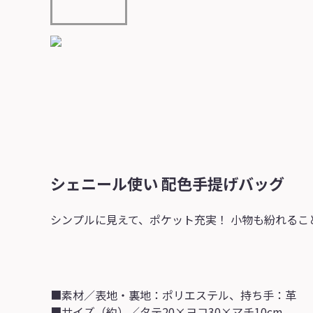
シェニール使い 配色手提げバッグ
シンプルに見えて、ポケット充実！ 小物も紛れるこ
■素材／表地・裏地：ポリエステル、持ち手：革
■サイズ（約）／タテ20×ヨコ30×マチ10cm、