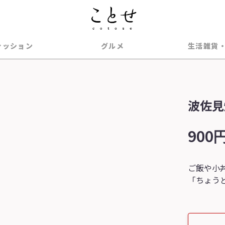
ァッション
グルメ
生活雑貨
波佐見
900円
ご飯や小
「ちょう