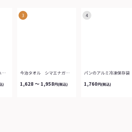
3
4
綿１００％デイリー楽ハーフパンツ３本組...
今治タオル シマエナガ日和
パンのアルミ冷凍保存袋
1,628 ～ 1,958
1,760
込)
円
(税込)
円
(税込)