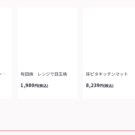
＜今治タオル＞キッチンタオル３色組
有田焼 レンジで目玉焼
床ピタキッチンマット
1,980
8,239
円
(税込)
円
(税込)