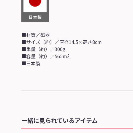
■材質／磁器
■サイズ（約）／直径14.5×高さ8cm
■重量（約）／300g
■容量（約）／565mℓ
■日本製
一緒に見られているアイテム