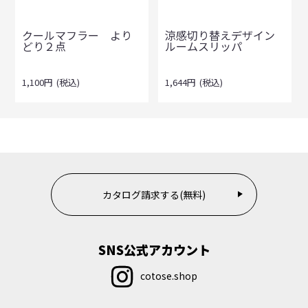
クールマフラー より
涼感切り替えデザイン
どり２点
ルームスリッパ
1,100
円
(税込)
1,644
円
(税込)
カタログ請求する(無料)
SNS公式アカウント
cotose.shop