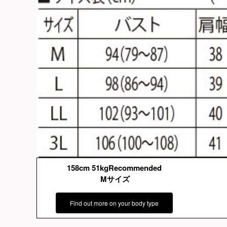
158cm 51kgRecommended
Mサイズ
Find out more on your body type