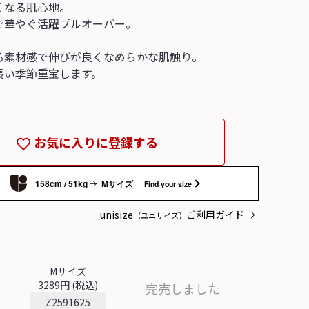
くなる肌心地。
で華やぐ活躍プルオーバー。
る素材感で伸びが良くなめらかな肌触り。
長い季節重宝します。
お気に入りに登録する
Mサイズ
158cm / 51kg
Find your size
unisize
ご利用ガイド
（ユニサイズ）
Mサイズ
3289円 (税込)
完売しました
Z2591625