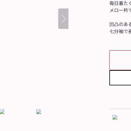
毎日着た
メロー衿
凹凸のあ
七分袖で