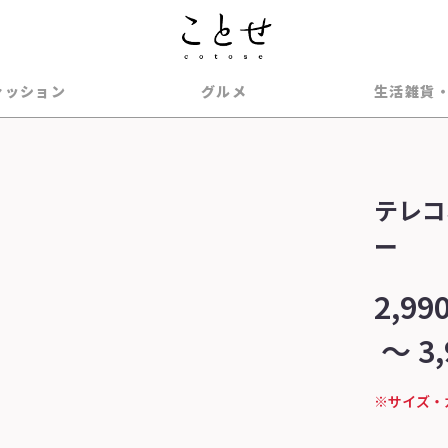
ァッション
グルメ
生活雑貨
テレコ
ー
2,99
～
3
※サイズ・