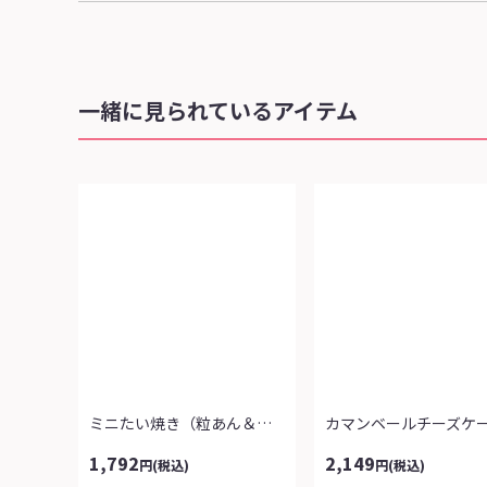
一緒に見られているアイテム
ミニたい焼き（粒あん＆カスタード各１袋...
カマンベールチーズケ
1,792
2,149
円
(税込)
円
(税込)