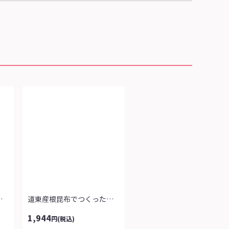
とり今川焼
道東産根昆布でつくったもっちり酢昆布
1,944
円
(税込)