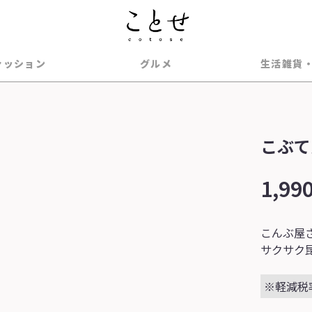
ァッション
グルメ
生活雑貨
こぶて
1,99
こんぶ屋
サクサク
※軽減税