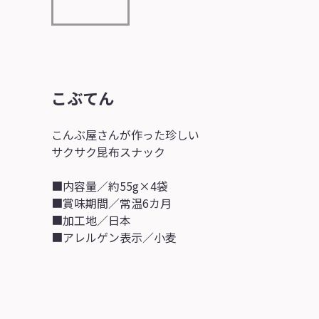
こぶてん
こんぶ屋さんが作った珍しい
サクサク昆布スナック
■内容量／約55g×4袋
■賞味期間／常温6カ月
■加工地／日本
■アレルゲン表示／小麦