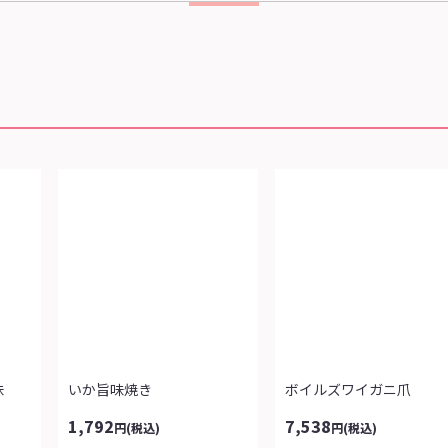
味
いか旨味焼き
ボイルズワイガニ爪
1,792
7,538
円
(税込)
円
(税込)