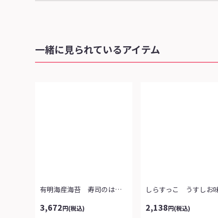
一緒に見られているアイテム
有明海産海苔 寿司のはね一番
しらすっこ うすしお
3,672
2,138
円
(税込)
円
(税込)