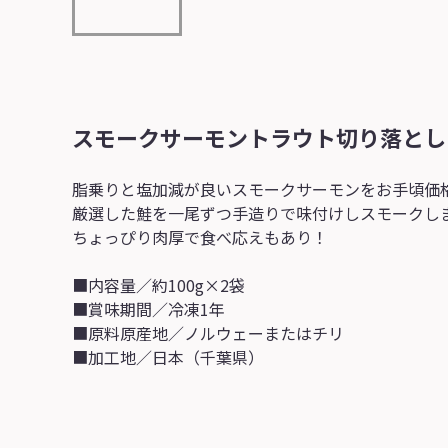
スモークサーモントラウト切り落とし
脂乗りと塩加減が良いスモークサーモンをお手頃価
厳選した鮭を一尾ずつ手造りで味付けしスモークし
ちょっぴり肉厚で食べ応えもあり！
■内容量／約100g×2袋
■賞味期間／冷凍1年
■原料原産地／ノルウェーまたはチリ
■加工地／日本（千葉県）