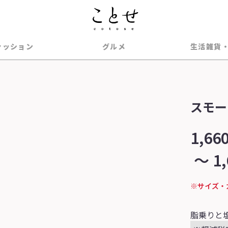
ァッション
グルメ
生活雑貨
スモー
1,66
～
1
※サイズ・
脂乗りと