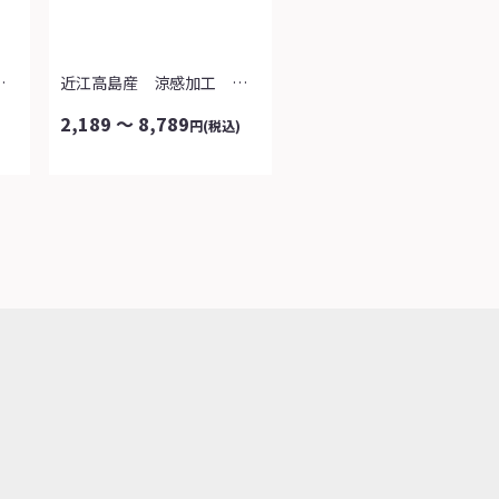
ルームスリッパ
近江高島産 涼感加工 綿ちぢみ敷パッド
2,189 ～ 8,789
円
(税込)