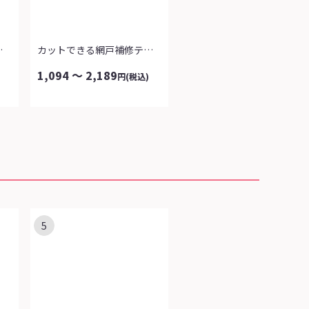
スペア付）
カットできる網戸補修テープ
1,094 ～ 2,189
円
(税込)
5