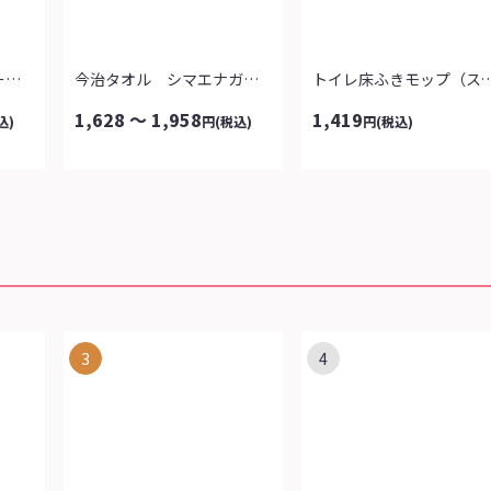
泉州産マジックボーダータオル
今治タオル シマエナガ日和
トイレ床ふきモップ（
1,628 ～ 1,958
1,419
込)
円
(税込)
円
(税込)
3
4