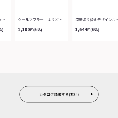
綿１００％デイリー楽ハーフパンツ３本組...
クールマフラー よりどり２点
涼感切り替えデザイン
1,100
1,644
込)
円
(税込)
円
(税込)
カタログ請求する(無料)