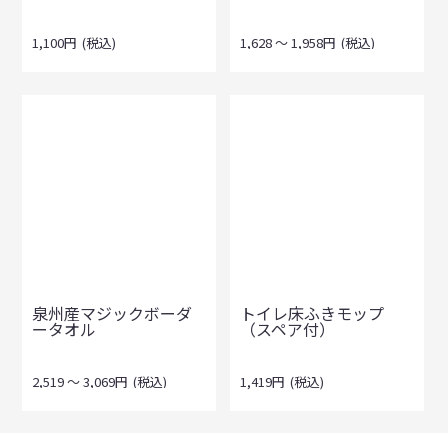
1,100
円
(税込)
1,628
～
1,958
円
(税込)
泉州産マジックボーダ
トイレ床ふきモップ
ータオル
（スペア付）
2,519
～
3,069
円
(税込)
1,419
円
(税込)