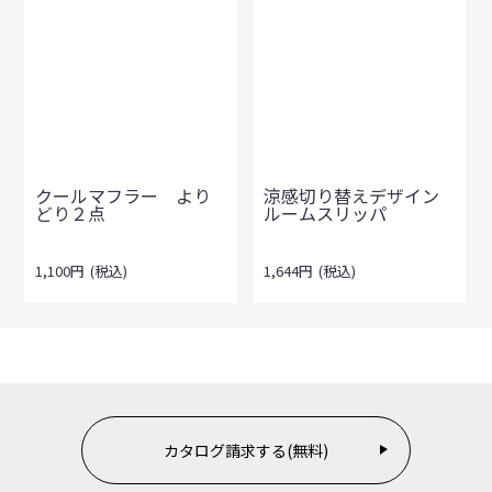
クールマフラー より
涼感切り替えデザイン
どり２点
ルームスリッパ
1,100
円
(税込)
1,644
円
(税込)
カタログ請求する(無料)