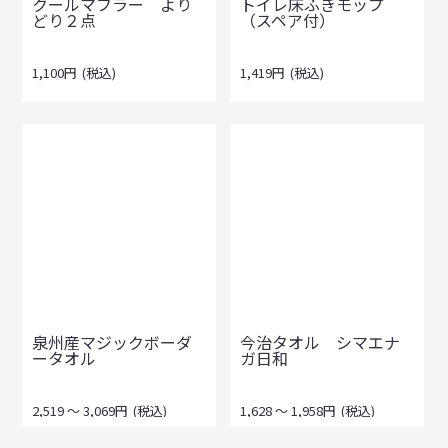
クールマフラー より
トイレ床ふきモップ
どり２点
（スペア付）
1,100
円
(税込)
1,419
円
(税込)
泉州産マジックボーダ
今治タオル シマエナ
ータオル
ガ日和
2,519
～
3,069
円
(税込)
1,628
～
1,958
円
(税込)