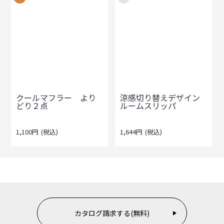
クールマフラー より
涼感切り替えデザイン
どり２点
ルームスリッパ
1,100
円
(税込)
1,644
円
(税込)
カタログ請求する(無料)