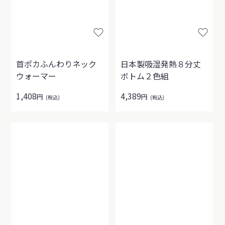
首ポカふんわりネック
日本製吸湿発熱８分丈
ウォーマー
ボトム２色組
1,408
4,389
円
円
(税込)
(税込)