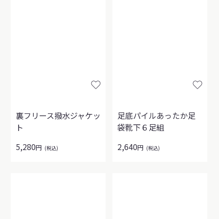
裏フリース撥水ジャケッ
足底パイルあったか足
ト
袋靴下６足組
5,280
2,640
円
円
(税込)
(税込)