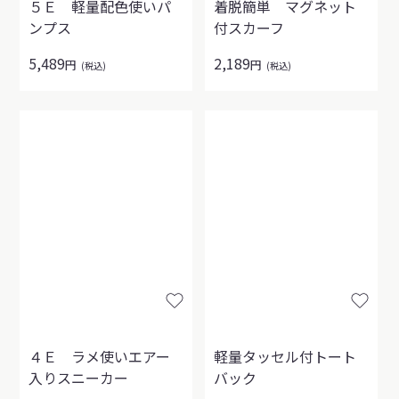
５Ｅ 軽量配色使いパ
着脱簡単 マグネット
ンプス
付スカーフ
5,489
2,189
円
円
(税込)
(税込)
４Ｅ ラメ使いエアー
軽量タッセル付トート
入りスニーカー
バック