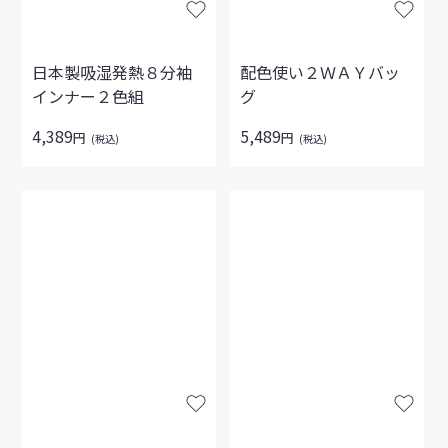
日本製吸湿発熱８分袖
配色使い２ＷＡＹバッ
インナー２色組
グ
4,389
5,489
円
円
(税込)
(税込)