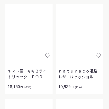
ヤマト屋 キキ２ライ
ｎａｔｕｒａｃｏ姫路
トリュック ＦＯＲ...
レザーはっ水ショル...
18,150
10,989
円
円
(税込)
(税込)