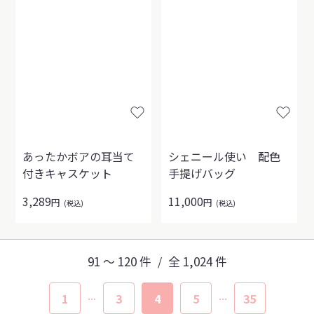
あったかボアの耳当て
シェニール使い 配色
付きキャスケット
手提げバッグ
3,289
11,000
円
円
(税込)
(税込)
91 〜 120 件
全 1,024 件
/
...
...
1
3
4
5
35