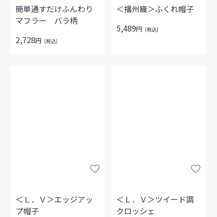
簡単通すだけふんわり
＜播州織＞ふくれ帽子
マフラー バラ柄
5,489
円
(税込)
2,728
円
(税込)
＜Ｌ．Ｖ＞エッジアッ
＜Ｌ．Ｖ＞ツイード調
プ帽子
クロッシェ